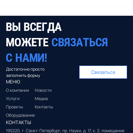
В
Ы
В
С
Е
Г
Д
А
М
О
Ж
Е
Т
Е
С
В
Я
З
А
Т
Ь
С
Я
С
Н
А
М
И
!
Достаточно просто
Связаться
заполнить форму
МЕНЮ
О компании
Новости
Услуги
Медиа
Проекты
Контакты
Оборудование
КОНТАКТЫ
195220, г. Санкт-Петербург, пр. Науки, д. 17, к. 2, помещение