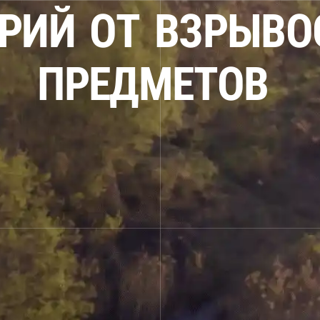
Р
И
Й
О
Т
В
З
Р
Ы
В
О
П
Р
Е
Д
М
Е
Т
О
В