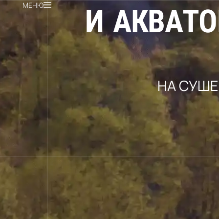
МЕНЮ
И
А
К
В
А
Т
О
НА СУШЕ