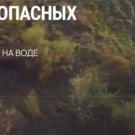
О
П
А
С
Н
Ы
Х
НА ВОДЕ