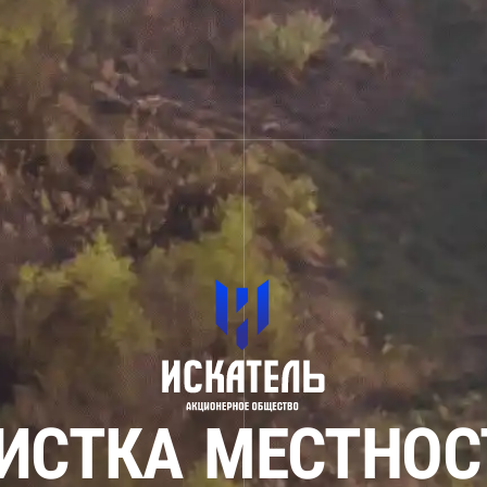
И
С
Т
К
А
М
Е
С
Т
Н
О
С