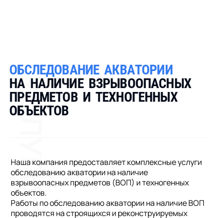
О
Б
С
Л
Е
Д
О
В
А
Н
И
Е
А
К
В
А
Т
О
Р
И
И
УСЛУГИ
Н
А
Н
А
Л
И
Ч
И
Е
В
З
Р
Ы
В
О
О
П
А
С
Н
Ы
Х
П
Р
Е
Д
М
Е
Т
О
В
И
Т
Е
Х
Н
О
Г
Е
Н
Н
Ы
Х
О
Б
Ъ
Е
К
Т
О
В
Наша компания предоставляет комплексные услуги
обследованию акватории на наличие
взрывоопасных предметов (ВОП) и техногенных
объектов.
Работы по обследованию акватории на наличие ВОП
проводятся на строящихся и реконструируемых