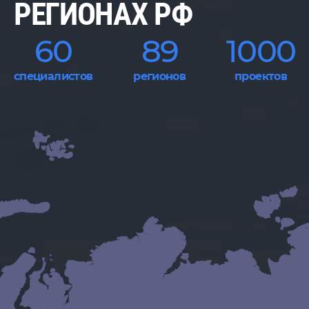
Р
Е
Г
И
О
Н
А
Х
Р
Ф
60
89
1000
специалистов
регионов
проектов