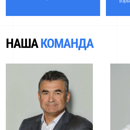
взры
НАША
КОМАНДА