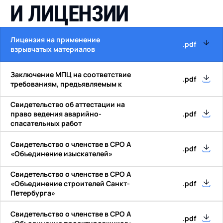
И
Л
И
Ц
Е
Н
З
И
И
Лицензия на применение
.pdf
взрывчатых материалов
Заключение МПЦ на соответствие
.pdf
требованиям, предъявляемым к
Свидетельство об аттестации на
право ведения аварийно-
.pdf
спасательных работ
Свидетельство о членстве в СРО А
.pdf
«Объединение изыскателей»
Свидетельство о членстве в СРО А
«Объединение строителей Санкт-
.pdf
Петербурга»
Свидетельство о членстве в СРО А
.pdf