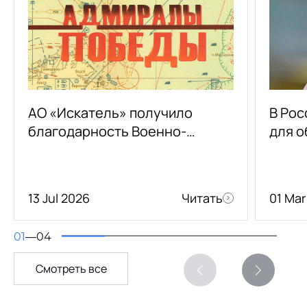
АО «Искатель» получило
В Рос
благодарность Военно-
для 
морской академии за
устр
содействие в издании
альманаха «Адмиралы
13 Jul 2026
Читать
01 Mar
Победы»
01
—
04
Смотреть все