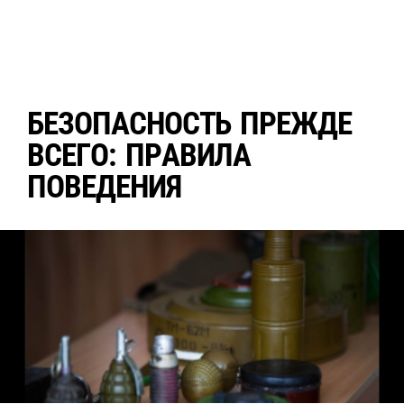
Б
Е
З
О
П
А
С
Н
О
С
Т
Ь
П
Р
Е
Ж
Д
Е
В
С
Е
Г
О
:
П
Р
А
В
И
Л
А
П
О
В
Е
Д
Е
Н
И
Я