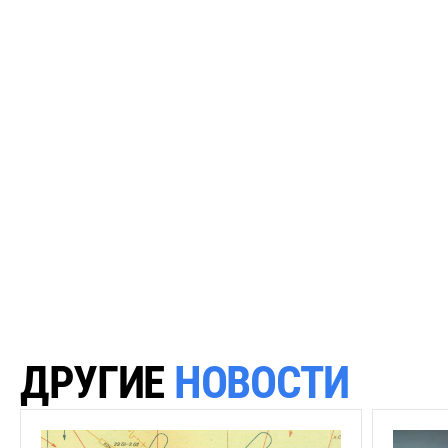
Д
Р
У
Г
И
Е
Н
О
В
О
С
Т
И