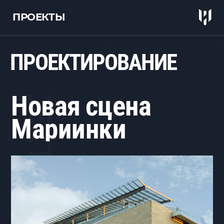
ПРОЕКТЫ
ПРОЕКТЫ
П
Р
О
Е
К
Т
И
Р
О
В
А
Н
И
Е
Н
о
в
а
я
с
ц
е
н
а
М
а
р
и
и
н
к
и